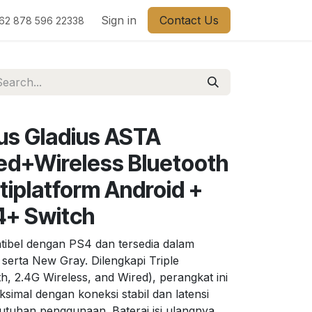
Sign in
Contact Us
62 878 596 22338
s Gladius ASTA
ed+Wireless Bluetooth
tiplatform Android +
4+ Switch
ibel dengan PS4 dan tersedia dalam
 serta New Gray. Dilengkapi Triple
, 2.4G Wireless, and Wired), perangkat ini
ksimal dengan koneksi stabil dan latensi
utuhan penggunaan. Baterai isi ulangnya