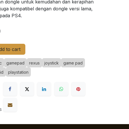
n dongle untuk kemudahan dan kerapihan
juga kompatibel dengan dongle versi lama,
 pada PS4.
0
d to cart
c
gamepad
rexus
joystick
game pad
id
playstation
s