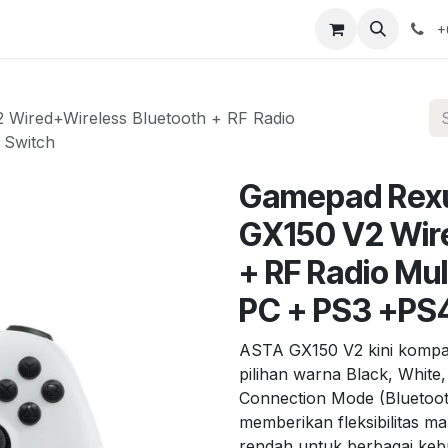
ervices
News
About Us
Contact us
+
Wired+Wireless Bluetooth + RF Radio
 Switch
Gamepad Rexu
GX150 V2 Wir
+ RF Radio Mul
PC + PS3 +PS
ASTA GX150 V2 kini kompat
pilihan warna Black, White,
Connection Mode (Bluetooth
memberikan fleksibilitas ma
rendah untuk berbagai keb