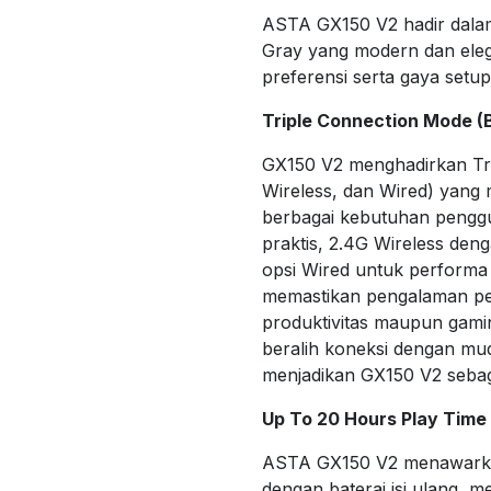
ASTA GX150 V2 hadir dalam
Gray yang modern dan eleg
preferensi serta gaya setu
Triple Connection Mode (B
GX150 V2 menghadirkan Tri
Wireless, dan Wired) yang 
berbagai kebutuhan penggu
praktis, 2.4G Wireless deng
opsi Wired untuk performa
memastikan pengalaman pe
produktivitas maupun gami
beralih koneksi dengan mud
menjadikan GX150 V2 sebaga
Up To 20 Hours Play Time
ASTA GX150 V2 menawarka
dengan baterai isi ulang, m