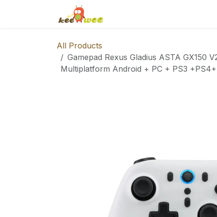
Skip to Content
Home
Shop
Events
S
All Products
Gamepad Rexus Gladius ASTA GX150 V2 
Multiplatform Android + PC + PS3 +PS4+